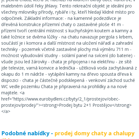
malebném údolí řeky Jihlavy. Tento rekreační objekt je ideální pro
všechny milovníky přírody, rybáře i ty, kteří hledají klidné místo pro
odpočinek. Základní informace: - na kamenné podezdívce je
dřevěná konstrukce přízemní chaty o zastavěné ploše 41 m -
přízemí tvoří centrální místnost s kuchyňským koutem a kamny a
také ložnice se dvěma lůžky - na chatu navazuje pergola s krbem,
součástí je i komora a další místnost na uložení nářadí a zahradní
techniky - pozemek včetně zastavěné plochy má výměru 711 m -
možnost vybudování studny - solární panel na svícení (do baterie) -
všude jsou led žárovky - chata je připojena i na elektřinu - ze sítě
jde televize, varná konvice a lednička - užitková voda zachytávaná z
okapu do 1 m nádrže - vytápění kamny na dřevo spousta dřeva k
dispozici - chata je částečně podsklepená - venkovní záchod suché
WC vedle pozemku Chata je připravená na prohlídky a na nové
majitele. <a
href="https://www.eurobydleni.cz/byty/2_1/prostejov/obec-
prostejov/prodej/"><strong>Prodej bytu 2+1 Prostějov</strong>
</a>
Podobné nabídky -
prodej domy chaty a chalupy