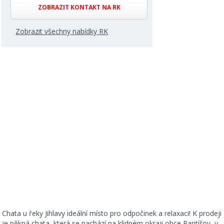
ZOBRAZIT KONTAKT NA RK
Zobrazit všechny nabídky RK
Chata u řeky Jihlavy ideální místo pro odpočinek a relaxaci! K prodeji
je pěkná chata, která se nachází na klidném okraji obce Rantířov, v