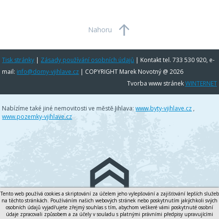
Nahoru
Tisk stránky
|
Zásady používání osobních údajů
|
Kontakt tel. 733 530 920, e-
mail:
info@domy-vjihlave.cz
| COPYRIGHT Marek Novotný @ 2026
Tvorba www stránek
WINTERNET
Nabízíme také jiné nemovitosti ve městě Jihlava:
www.byty-vjihlave.cz
,
www.pozemky-vjihlave.cz
Tento web používá cookies a skriptování za účelem jeho vylepšování a zajišťování lepších služeb
na těchto stránkách. Používáním našich webových stránek nebo poskytnutím jakýchkoli svých
osobních údajů vyjadřujete zřejmý souhlas s tím, abychom veškeré vámi poskytnuté osobní
údaje zpracovali způsobem a za účely v souladu s platnými právními předpisy upravujícími