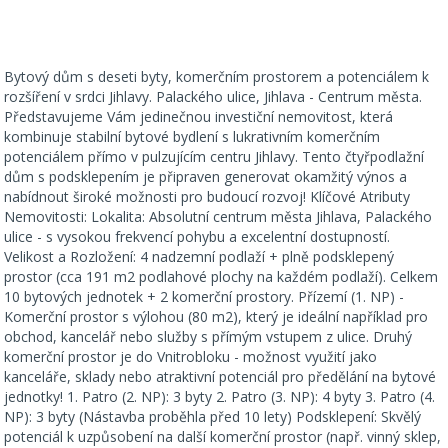
Bytový dům s deseti byty, komerčním prostorem a potenciálem k
rozšíření v srdci Jihlavy. Palackého ulice, Jihlava - Centrum města.
Představujeme Vám jedinečnou investiční nemovitost, která
kombinuje stabilní bytové bydlení s lukrativním komerčním
potenciálem přímo v pulzujícím centru Jihlavy. Tento čtyřpodlažní
dům s podsklepením je připraven generovat okamžitý výnos a
nabídnout široké možnosti pro budoucí rozvoj! Klíčové Atributy
Nemovitosti: Lokalita: Absolutní centrum města Jihlava, Palackého
ulice - s vysokou frekvencí pohybu a excelentní dostupností.
Velikost a Rozložení: 4 nadzemní podlaží + plně podsklepený
prostor (cca 191 m2 podlahové plochy na každém podlaží). Celkem
10 bytových jednotek + 2 komerční prostory. Přízemí (1. NP) -
Komerční prostor s výlohou (80 m2), který je ideální například pro
obchod, kancelář nebo služby s přímým vstupem z ulice. Druhý
komerční prostor je do Vnitrobloku - možnost využití jako
kanceláře, sklady nebo atraktivní potenciál pro předělání na bytové
jednotky! 1. Patro (2. NP): 3 byty 2. Patro (3. NP): 4 byty 3. Patro (4.
NP): 3 byty (Nástavba proběhla před 10 lety) Podsklepení: Skvělý
potenciál k uzpůsobení na další komerční prostor (např. vinný sklep,