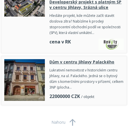
Developerský projekt s platným SP
v centru Jihlavy, Srázná ulice
Hledáte projekt, kde můžete začít stavět
doslova zítra? Nabízíme k prodeji
stoprocentní obchodní podíl ve společnosti
(SPV), která vlastní unikátní…
cena v RK
Dům v centru Jihlavy Palackého
Lukrativní nemovitost v historickém centru
Jihlavy, na ul. Palackého. Jedná se o bytový
dům s komerčními prostory v přízemí, celkem
3NP (plocha…
22000000
CZK
/ objekt
Nahoru